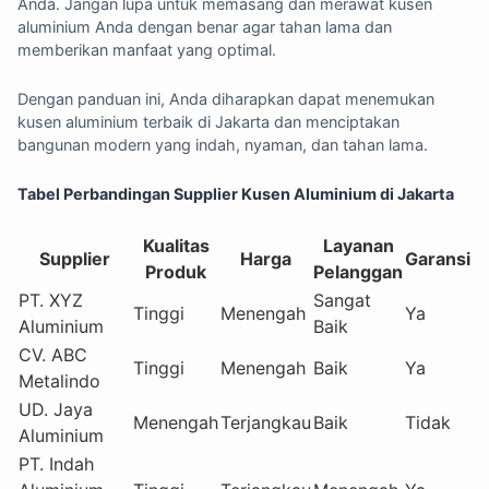
Anda. Jangan lupa untuk memasang dan merawat kusen
aluminium Anda dengan benar agar tahan lama dan
memberikan manfaat yang optimal.
Dengan panduan ini, Anda diharapkan dapat menemukan
kusen aluminium terbaik di Jakarta dan menciptakan
bangunan modern yang indah, nyaman, dan tahan lama.
Tabel Perbandingan Supplier Kusen Aluminium di Jakarta
Kualitas
Layanan
Supplier
Harga
Garansi
Produk
Pelanggan
PT. XYZ
Sangat
Tinggi
Menengah
Ya
Aluminium
Baik
CV. ABC
Tinggi
Menengah
Baik
Ya
Metalindo
UD. Jaya
Menengah
Terjangkau
Baik
Tidak
Aluminium
PT. Indah