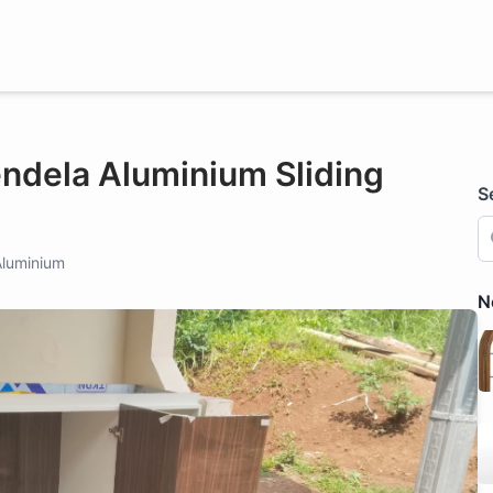
endela Aluminium Sliding
S
luminium
N