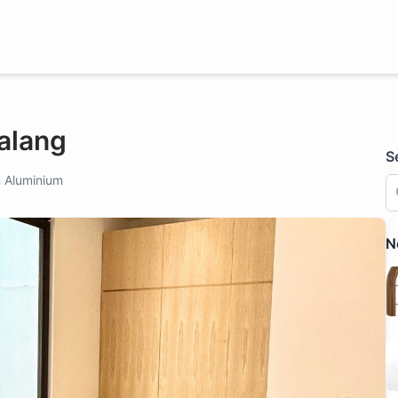
alang
S
 Aluminium
N