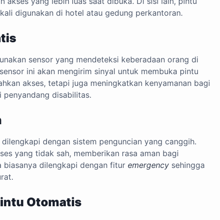
kses yang lebih luas saat dibuka. Di sisi lain, pintu
kali digunakan di hotel atau gedung perkantoran.
tis
unakan sensor yang mendeteksi keberadaan orang di
 sensor ini akan mengirim sinyal untuk membuka pintu
dahkan akses, tetapi juga meningkatkan kenyamanan bagi
i penyandang disabilitas.
n
a dilengkapi dengan sistem penguncian yang canggih.
kses yang tidak sah, memberikan rasa aman bagi
a biasanya dilengkapi dengan fitur
emergency
sehingga
rat.
Pintu Otomatis