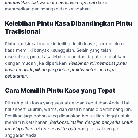
memastikan bahwa pintu berkinerja optimal
dalam
memberikan perlindungan dan keindahan.
Kelebihan Pintu Kasa Dibandingkan Pintu
Tradisional
Pintu tradisional mungkin terlihat lebih klasik, namun pintu
kasa memiliki banyak keunggulan. Selain yang telah
disebutkan, pintu kasa lebih ringan dan dapat dipindahkan
dengan mudah jika diperlukan.
Kelebihan ini membuat pintu
kasa menjadi pilihan yang lebih praktis untuk berbagai
kebutuhan
.
Cara Memilih Pintu Kasa yang Tepat
Pilihlah pintu kasa yang sesuai dengan kebutuhan Anda. Hal-
hal seperti ukuran, warna, dan desain harus dipertimbangkan.
Pastikan juga bahan yang digunakan berkualitas tinggi untuk
menjamin ketahanan.
Berkonsultasilah dengan penyedia untuk
mendapatkan rekomendasi terbaik
yang sesuai dengan
anggaran Anda.