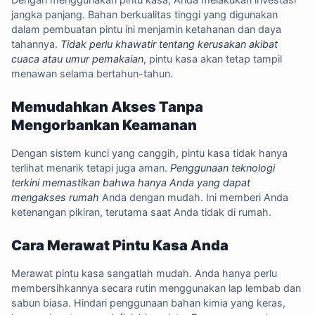
jangka panjang. Bahan berkualitas tinggi yang digunakan
dalam pembuatan pintu ini menjamin ketahanan dan daya
tahannya.
Tidak perlu khawatir tentang kerusakan akibat
cuaca atau umur pemakaian
, pintu kasa akan tetap tampil
menawan selama bertahun-tahun.
Memudahkan Akses Tanpa
Mengorbankan Keamanan
Dengan sistem kunci yang canggih, pintu kasa tidak hanya
terlihat menarik tetapi juga aman.
Penggunaan teknologi
terkini memastikan bahwa hanya Anda yang dapat
mengakses rumah
Anda dengan mudah. Ini memberi Anda
ketenangan pikiran, terutama saat Anda tidak di rumah.
Cara Merawat Pintu Kasa Anda
Merawat pintu kasa sangatlah mudah. Anda hanya perlu
membersihkannya secara rutin menggunakan lap lembab dan
sabun biasa. Hindari penggunaan bahan kimia yang keras,