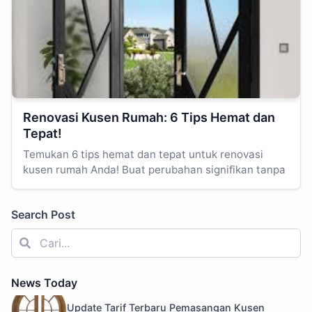
Renovasi Kusen Rumah: 6 Tips Hemat dan
Tepat!
Temukan 6 tips hemat dan tepat untuk renovasi
kusen rumah Anda! Buat perubahan signifikan tanpa
Search Post
News Today
Update Tarif Terbaru Pemasangan Kusen