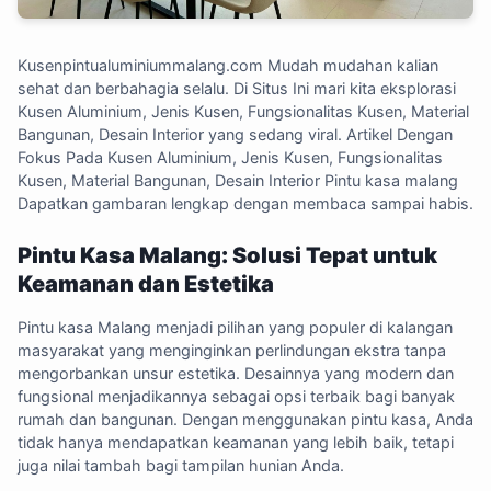
Kusenpintualuminiummalang.com
Mudah mudahan kalian
sehat dan berbahagia selalu. Di Situs Ini mari kita eksplorasi
Kusen Aluminium, Jenis Kusen, Fungsionalitas Kusen, Material
Bangunan, Desain Interior yang sedang viral. Artikel Dengan
Fokus Pada Kusen Aluminium, Jenis Kusen, Fungsionalitas
Kusen, Material Bangunan, Desain Interior Pintu kasa malang
Dapatkan gambaran lengkap dengan membaca sampai habis.
Pintu Kasa Malang: Solusi Tepat untuk
Keamanan dan Estetika
Pintu kasa Malang menjadi pilihan yang populer di kalangan
masyarakat yang menginginkan perlindungan ekstra tanpa
mengorbankan unsur estetika. Desainnya yang modern dan
fungsional menjadikannya sebagai opsi terbaik bagi banyak
rumah dan bangunan. Dengan menggunakan pintu kasa, Anda
tidak hanya mendapatkan keamanan yang lebih baik, tetapi
juga nilai tambah bagi tampilan hunian Anda.