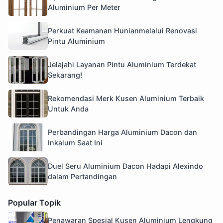
Aluminium Per Meter
Perkuat Keamanan Hunianmelalui Renovasi
Pintu Aluminium
Jelajahi Layanan Pintu Aluminium Terdekat
Sekarang!
Rekomendasi Merk Kusen Aluminium Terbaik
Untuk Anda
Perbandingan Harga Aluminium Dacon dan
Inkalum Saat Ini
Duel Seru Aluminium Dacon Hadapi Alexindo
dalam Pertandingan
Popular Topik
Penawaran Spesial Kusen Aluminium Lengkung