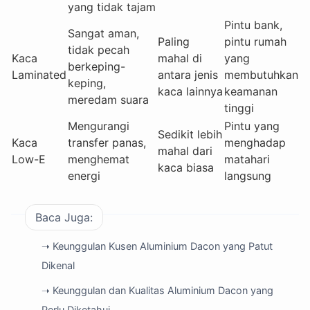
yang tidak tajam
Pintu bank,
Sangat aman,
Paling
pintu rumah
tidak pecah
Kaca
mahal di
yang
berkeping-
Laminated
antara jenis
membutuhkan
keping,
kaca lainnya
keamanan
meredam suara
tinggi
Mengurangi
Pintu yang
Sedikit lebih
Kaca
transfer panas,
menghadap
mahal dari
Low-E
menghemat
matahari
kaca biasa
energi
langsung
Baca Juga:
➝ Keunggulan Kusen Aluminium Dacon yang Patut
Dikenal
➝ Keunggulan dan Kualitas Aluminium Dacon yang
Perlu Diketahui