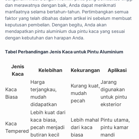
dan merawatnya dengan baik, Anda dapat menikmati
manfaatnya selama bertahun-tahun. Pertimbangkan semua
faktor yang telah dibahas dalam artikel ini sebelum membuat
keputusan pembelian. Dengan begitu, Anda akan
mendapatkan pintu aluminium dua pintu kaca yang sesuai
dengan kebutuhan dan harapan Anda.
Tabel Perbandingan Jenis Kaca untuk Pintu Aluminium
Jenis
Kelebihan
Kekurangan
Aplikasi
Kaca
Harga
Jarang
Kurang kuat,
Kaca
terjangkau,
digunakan
mudah
Biasa
mudah
untuk pintu
pecah
didapatkan
eksterior
Lebih kuat dari
kaca biasa,
Lebih mahal
Pintu utama,
Kaca
pecah menjadi
dari kaca
pintu kamar
Tempered
butiran kecil
biasa
mandi